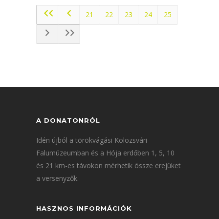
21
22
23
24
25
A DONATONRÓL
Idén újból a törökvágási Kolozsvári
Falumúzeumban és a Hója erdőben 1, 5, 10
és 21 km-es távokon mérhetik össze erejüket
a versenyzők.
HASZNOS INFORMÁCIÓK