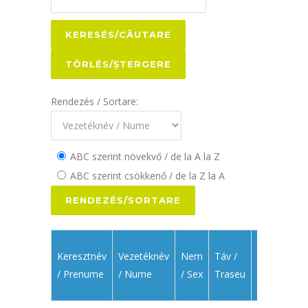
Rendezés / Sortare:
ABC szerint növekvő / de la A la Z
ABC szerint csökkenő / de la Z la A
Kategória
Keresztnév
Vezetéknév
Nem
Táv /
/
/ Prenume
/ Nume
/ Sex
Traseu
Categorie